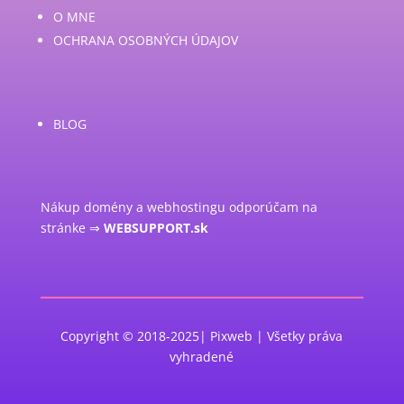
O MNE
OCHRANA OSOBNÝCH ÚDAJOV
BLOG
Nákup domény a webhostingu odporúčam na
stránke ⇒
WEBSUPPORT.sk
Copyright © 2018-2025| Pixweb | Všetky práva
vyhradené