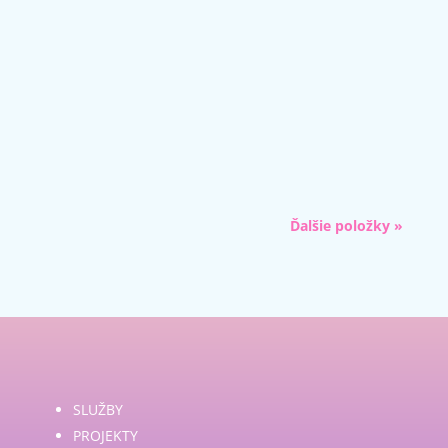
Ak ste sa rozhodli pre vytvorenie webstránky,
prvé, čo potrebujete, je registrácia domény.
Doména je názov vašej stránky na internete,
napr....
Ďalšie položky »
SLUŽBY
PROJEKTY